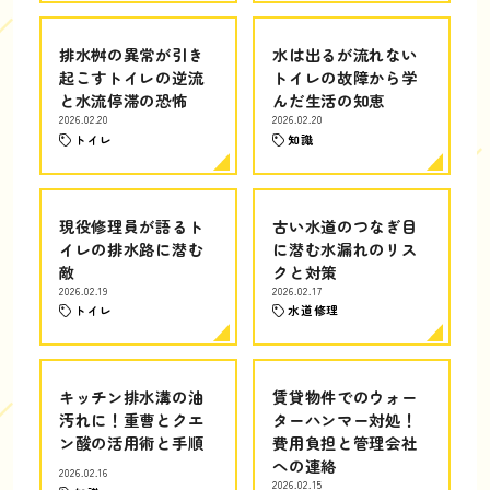
排水桝の異常が引き
水は出るが流れない
起こすトイレの逆流
トイレの故障から学
と水流停滞の恐怖
んだ生活の知恵
2026.02.20
2026.02.20
トイレ
知識
現役修理員が語るト
古い水道のつなぎ目
イレの排水路に潜む
に潜む水漏れのリス
敵
クと対策
2026.02.19
2026.02.17
トイレ
水道修理
キッチン排水溝の油
賃貸物件でのウォー
汚れに！重曹とクエ
ターハンマー対処！
ン酸の活用術と手順
費用負担と管理会社
への連絡
2026.02.16
2026.02.15