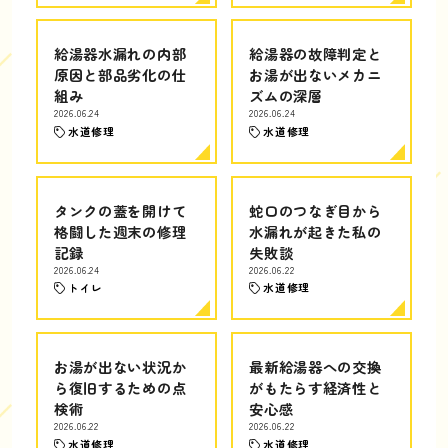
給湯器水漏れの内部
給湯器の故障判定と
原因と部品劣化の仕
お湯が出ないメカニ
組み
ズムの深層
2026.06.24
2026.06.24
水道修理
水道修理
タンクの蓋を開けて
蛇口のつなぎ目から
格闘した週末の修理
水漏れが起きた私の
記録
失敗談
2026.06.24
2026.06.22
トイレ
水道修理
お湯が出ない状況か
最新給湯器への交換
ら復旧するための点
がもたらす経済性と
検術
安心感
2026.06.22
2026.06.22
水道修理
水道修理