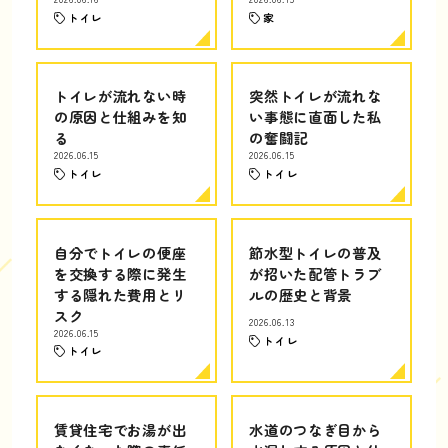
トイレ
家
トイレが流れない時
突然トイレが流れな
の原因と仕組みを知
い事態に直面した私
る
の奮闘記
2026.06.15
2026.06.15
トイレ
トイレ
自分でトイレの便座
節水型トイレの普及
を交換する際に発生
が招いた配管トラブ
する隠れた費用とリ
ルの歴史と背景
スク
2026.06.13
2026.06.15
トイレ
トイレ
賃貸住宅でお湯が出
水道のつなぎ目から