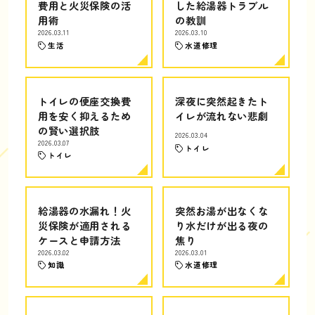
費用と火災保険の活
した給湯器トラブル
用術
の教訓
2026.03.11
2026.03.10
生活
水道修理
トイレの便座交換費
深夜に突然起きたト
用を安く抑えるため
イレが流れない悲劇
の賢い選択肢
2026.03.04
2026.03.07
トイレ
トイレ
給湯器の水漏れ！火
突然お湯が出なくな
災保険が適用される
り水だけが出る夜の
ケースと申請方法
焦り
2026.03.02
2026.03.01
知識
水道修理