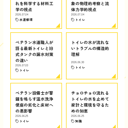
れを科学する材料工
象の物理的考察と流
学の視点
体力学的視点
2026.07.04
2026.07.04
水道修理
トイレ
ベテラン水道職人が
トイレの水が流れな
語る最新トイレと旧
いトラブルの構造的
式タンクの漏水対策
理解
の違い
2026.06.30
2026.07.03
トイレ
トイレ
ベテラン設備士が警
チョロチョロ流れる
鐘を鳴らす温水洗浄
トイレの水を止めて
便座の劣化と床材へ
家計と環境を守るた
の悪影響
めの知恵
2026.06.25
2026.06.25
トイレ
知識