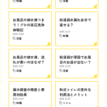
知識
浴室
お風呂の排水溝つま
給湯器水漏れ自分で
り！プロの高圧洗浄
直せる？
体験記
2025.10.27
2025.10.28
知識
浴室
お風呂の排水溝、流
給湯器が原因でお風
れが悪いのはなぜ？
呂のお湯が出ない？
2025.10.27
2025.10.25
浴室
浴室
漏水調査の精度と費
和式トイレの意外な
用対効果
利用法とメリット
2025.10.24
2025.10.23
知識
トイレ