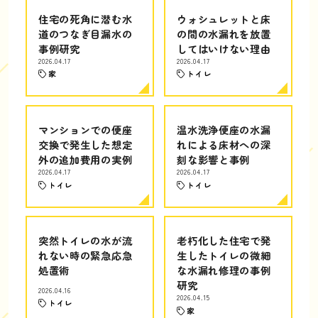
住宅の死角に潜む水
ウォシュレットと床
道のつなぎ目漏水の
の間の水漏れを放置
事例研究
してはいけない理由
2026.04.17
2026.04.17
家
トイレ
マンションでの便座
温水洗浄便座の水漏
交換で発生した想定
れによる床材への深
外の追加費用の実例
刻な影響と事例
2026.04.17
2026.04.17
トイレ
トイレ
突然トイレの水が流
老朽化した住宅で発
れない時の緊急応急
生したトイレの微細
処置術
な水漏れ修理の事例
研究
2026.04.16
2026.04.15
トイレ
家