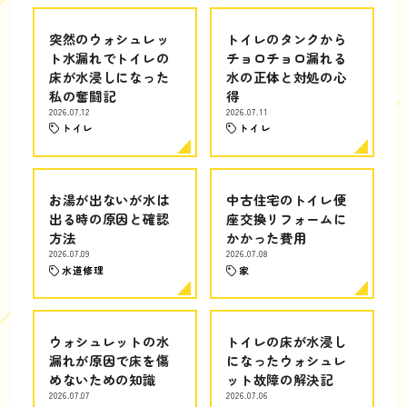
突然のウォシュレッ
トイレのタンクから
ト水漏れでトイレの
チョロチョロ漏れる
床が水浸しになった
水の正体と対処の心
私の奮闘記
得
2026.07.12
2026.07.11
トイレ
トイレ
お湯が出ないが水は
中古住宅のトイレ便
出る時の原因と確認
座交換リフォームに
方法
かかった費用
2026.07.09
2026.07.08
水道修理
家
ウォシュレットの水
トイレの床が水浸し
漏れが原因で床を傷
になったウォシュレ
めないための知識
ット故障の解決記
2026.07.07
2026.07.06