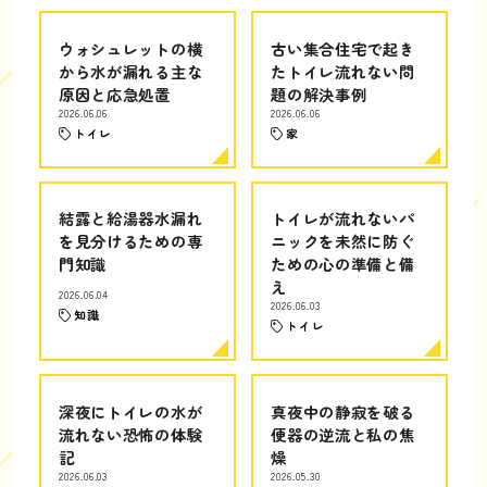
ウォシュレットの横
古い集合住宅で起き
から水が漏れる主な
たトイレ流れない問
原因と応急処置
題の解決事例
2026.06.06
2026.06.06
トイレ
家
結露と給湯器水漏れ
トイレが流れないパ
を見分けるための専
ニックを未然に防ぐ
門知識
ための心の準備と備
え
2026.06.04
2026.06.03
知識
トイレ
深夜にトイレの水が
真夜中の静寂を破る
流れない恐怖の体験
便器の逆流と私の焦
記
燥
2026.06.03
2026.05.30