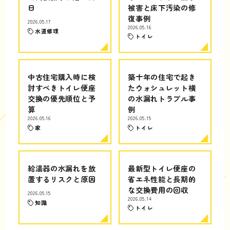
日
被害と床下汚染の修
復事例
2026.05.17
2026.05.16
水道修理
トイレ
中古住宅購入時に検
築十年の住宅で起き
討すべきトイレ便座
たウォシュレット横
交換の優先順位と予
の水漏れトラブル事
算
例
2026.05.16
2026.05.15
家
トイレ
給湯器の水漏れを放
最新型トイレ便座の
置するリスクと原因
省エネ性能と長期的
な交換費用の回収
2026.05.15
2026.05.14
知識
トイレ