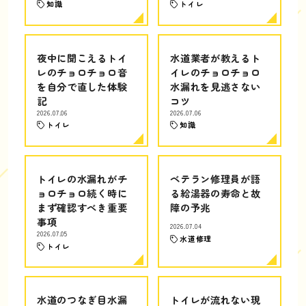
知識
トイレ
夜中に聞こえるトイ
水道業者が教えるト
レのチョロチョロ音
イレのチョロチョロ
を自分で直した体験
水漏れを見逃さない
記
コツ
2026.07.06
2026.07.06
トイレ
知識
トイレの水漏れがチ
ベテラン修理員が語
ョロチョロ続く時に
る給湯器の寿命と故
まず確認すべき重要
障の予兆
事項
2026.07.04
2026.07.05
水道修理
トイレ
水道のつなぎ目水漏
トイレが流れない現