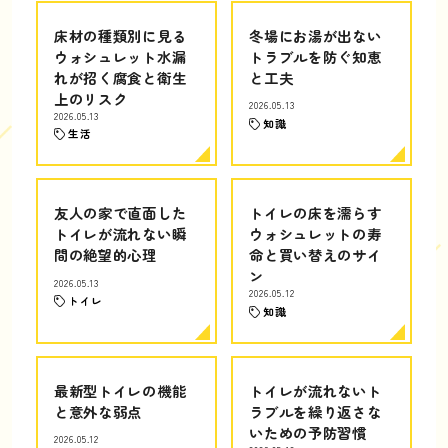
床材の種類別に見る
冬場にお湯が出ない
ウォシュレット水漏
トラブルを防ぐ知恵
れが招く腐食と衛生
と工夫
上のリスク
2026.05.13
2026.05.13
知識
生活
友人の家で直面した
トイレの床を濡らす
トイレが流れない瞬
ウォシュレットの寿
間の絶望的心理
命と買い替えのサイ
ン
2026.05.13
2026.05.12
トイレ
知識
最新型トイレの機能
トイレが流れないト
と意外な弱点
ラブルを繰り返さな
いための予防習慣
2026.05.12