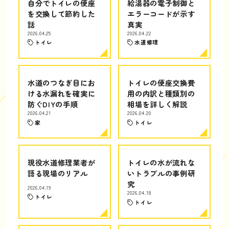
自分でトイレの便座
給湯器の電子制御と
を交換して節約した
エラーコードが示す
話
真実
2026.04.25
2026.04.22
トイレ
水道修理
水道のつなぎ目にお
トイレの便座交換費
ける水漏れを確実に
用の内訳と種類別の
防ぐDIYの手順
相場を詳しく解説
2026.04.21
2026.04.20
家
トイレ
現役水道修理業者が
トイレの水が流れな
語る現場のリアル
いトラブルの事例研
究
2026.04.19
2026.04.18
トイレ
トイレ