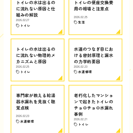
トイレの水は出るの
トイレの便座交換費
に流れない原因と仕
用の相場と注意点
組みの解説
2026.02.25
2026.02.27
生活
トイレ
トイレの水は出るの
水道のつなぎ目にお
に流れない物理的メ
ける密封原理と漏水
カニズムと原因
の力学的要因
2026.02.25
2026.02.23
トイレ
水道修理
専門家が教える給湯
老朽化したマンショ
器水漏れを見抜く聴
ンで起きたトイレの
覚点検
チョロチョロ水漏れ
事例
2026.02.23
2026.02.21
水道修理
トイレ