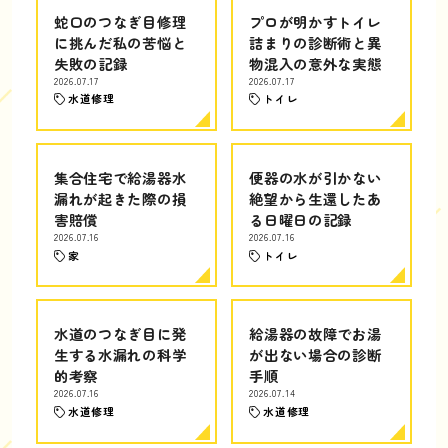
蛇口のつなぎ目修理
プロが明かすトイレ
に挑んだ私の苦悩と
詰まりの診断術と異
失敗の記録
物混入の意外な実態
2026.07.17
2026.07.17
水道修理
トイレ
集合住宅で給湯器水
便器の水が引かない
漏れが起きた際の損
絶望から生還したあ
害賠償
る日曜日の記録
2026.07.16
2026.07.16
家
トイレ
水道のつなぎ目に発
給湯器の故障でお湯
生する水漏れの科学
が出ない場合の診断
的考察
手順
2026.07.16
2026.07.14
水道修理
水道修理