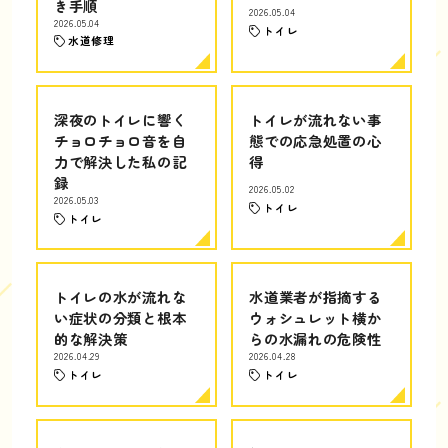
き手順
2026.05.04
2026.05.04
トイレ
水道修理
深夜のトイレに響く
トイレが流れない事
チョロチョロ音を自
態での応急処置の心
力で解決した私の記
得
録
2026.05.02
2026.05.03
トイレ
トイレ
トイレの水が流れな
水道業者が指摘する
い症状の分類と根本
ウォシュレット横か
的な解決策
らの水漏れの危険性
2026.04.29
2026.04.28
トイレ
トイレ