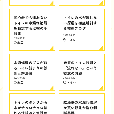
初心者でも迷わない
トイレの水が流れな
トイレの水漏れ箇所
い原因を徹底解剖す
を特定する点検の手
る技術ブログ
順書
2026.04.15
2026.04.15
トイレ
生活
水道修理のプロが語
未来のトイレ技術と
るトイレ詰まりの診
「流れない」という
断と解決策
概念の消滅
2026.04.10
2026.04.10
生活
トイレ
トイレのタンクから
給湯器の水漏れ修理
水がチョロチョロ漏
か買い替えか悩む判
れる仕組みと修理の
断基準