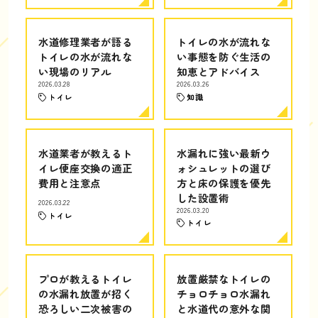
水道修理業者が語る
トイレの水が流れな
トイレの水が流れな
い事態を防ぐ生活の
い現場のリアル
知恵とアドバイス
2026.03.28
2026.03.26
トイレ
知識
水道業者が教えるト
水漏れに強い最新ウ
イレ便座交換の適正
ォシュレットの選び
費用と注意点
方と床の保護を優先
した設置術
2026.03.22
2026.03.20
トイレ
トイレ
プロが教えるトイレ
放置厳禁なトイレの
の水漏れ放置が招く
チョロチョロ水漏れ
恐ろしい二次被害の
と水道代の意外な関