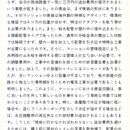
らず、当日の現地調査で一気に三万円の追加費用が提示されると
いう事態が起きました。その理由は、まず便器の形状にありまし
た。そのマンションの便器は海外製の特殊なデザインで、標準的
な便座ではネジ穴の位置が合わず、特注のアダプターを取り寄せ
る必要がありました。また、給水配管が壁の中に埋め込まれてい
る隠蔽配管タイプであったため、通常の分岐金具が露出した状態
では接続できず、壁の一部を加工して配管を引き出す特殊な工事
が必要になったのです。さらに、マンションの管理規定により、
共用部の止水栓を操作する際には管理人の立ち会いが必要で、そ
の調整費用や、工事中の音漏れを防ぐための防音養生費も加算さ
れました。加えて、その部屋のトイレにはコンセントがありまし
たが、古いマンションゆえに容量が不足しており、他の部屋の回
路から独立した専用線を引くための電気工事が必要であることも
判明しました。このように、マンションにおける便座交換は、単
に古いものを外して新しいものを乗せるという単純な作業では終
わらないことが多々あります。特に、高層階で水圧が極端に低い
場合や、逆にブースターポンプを介して水圧が強すぎる場合など
は、水圧調整用の減圧弁などの部材費が追加されることもありま
す。こうした「現地に行かなければわからない」追加費用を避け
るためには、購入前に現状のトイレの写真を数枚撮り、配管の出