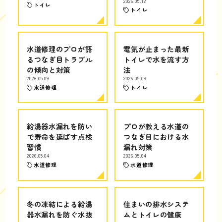
2026.05.12
トイレ
トイレ
水道修理のプロが語
電気が止まった最新
るつなぎ目トラブル
トイレで水を流す方
の傾向と対策
法
2026.05.09
2026.05.09
水道修理
トイレ
給湯器水漏れを防い
プロが教える水道の
で寿命を延ばす点検
つなぎ目における水
習慣
漏れ対策
2026.05.04
2026.05.04
水道修理
水道修理
冬の凍結による給湯
住まいの排水システ
器水漏れを防ぐ水抜
ムとトイレの健康