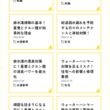
知識
知識
排水溝掃除の基本！
給湯器水漏れを予防
重曹とクエン酸が効
する日々のメンテナ
果的な理由
ンスと凍結対策！
2026.02.08
2026.01.26
水道修理
生活
排水溝の悪臭対策
ウォーターハンマー
に！重曹とクエン酸
対策を怠るリスク！
の消臭パワーを最大
住宅への影響と修理
化
費用
2026.01.26
2026.01.15
水道修理
生活
頑固な詰まりになる
ウォーターハンマー
前に！重曹とクエン
発生の原因！電磁弁