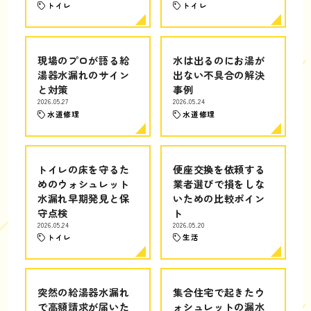
トイレ
トイレ
現場のプロが語る給
水は出るのにお湯が
湯器水漏れのサイン
出ない不具合の解決
と対策
事例
2026.05.27
2026.05.24
水道修理
水道修理
トイレの床を守るた
便座交換を依頼する
めのウォシュレット
業者選びで損をしな
水漏れ早期発見と保
いための比較ポイン
守点検
ト
2026.05.24
2026.05.20
トイレ
生活
突然の給湯器水漏れ
集合住宅で起きたウ
で高額請求が届いた
ォシュレットの漏水