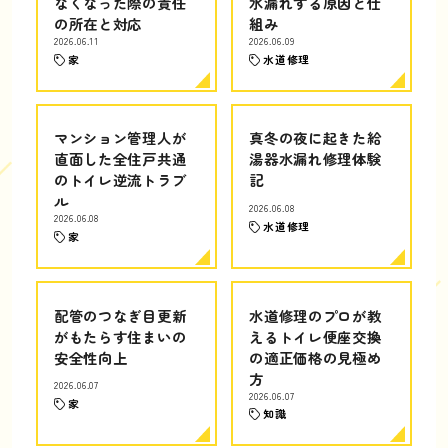
なくなった際の責任
水漏れする原因と仕
の所在と対応
組み
2026.06.11
2026.06.09
家
水道修理
マンション管理人が
真冬の夜に起きた給
直面した全住戸共通
湯器水漏れ修理体験
のトイレ逆流トラブ
記
ル
2026.06.08
2026.06.08
水道修理
家
配管のつなぎ目更新
水道修理のプロが教
がもたらす住まいの
えるトイレ便座交換
安全性向上
の適正価格の見極め
方
2026.06.07
2026.06.07
家
知識