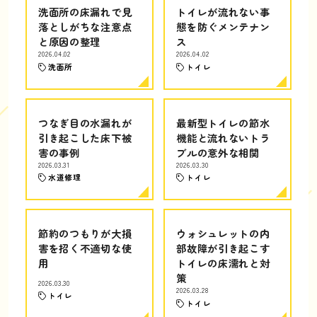
洗面所の床漏れで見
トイレが流れない事
落としがちな注意点
態を防ぐメンテナン
と原因の整理
ス
2026.04.02
2026.04.02
洗面所
トイレ
つなぎ目の水漏れが
最新型トイレの節水
引き起こした床下被
機能と流れないトラ
害の事例
ブルの意外な相関
2026.03.31
2026.03.30
水道修理
トイレ
節約のつもりが大損
ウォシュレットの内
害を招く不適切な使
部故障が引き起こす
用
トイレの床濡れと対
策
2026.03.30
2026.03.28
トイレ
トイレ