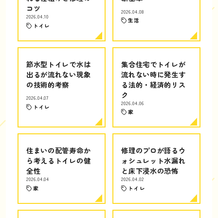
コツ
2026.04.08
2026.04.10
生活
トイレ
節水型トイレで水は
集合住宅でトイレが
出るが流れない現象
流れない時に発生す
の技術的考察
る法的・経済的リス
ク
2026.04.07
2026.04.06
トイレ
家
住まいの配管寿命か
修理のプロが語るウ
ら考えるトイレの健
ォシュレット水漏れ
全性
と床下浸水の恐怖
2026.04.04
2026.04.02
家
トイレ