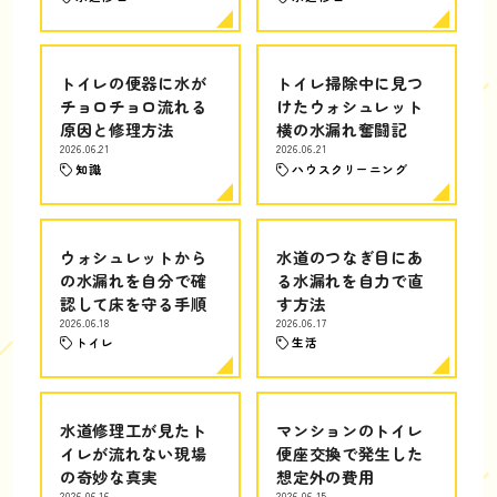
トイレの便器に水が
トイレ掃除中に見つ
チョロチョロ流れる
けたウォシュレット
原因と修理方法
横の水漏れ奮闘記
2026.06.21
2026.06.21
知識
ハウスクリーニング
ウォシュレットから
水道のつなぎ目にあ
の水漏れを自分で確
る水漏れを自力で直
認して床を守る手順
す方法
2026.06.18
2026.06.17
トイレ
生活
水道修理工が見たト
マンションのトイレ
イレが流れない現場
便座交換で発生した
の奇妙な真実
想定外の費用
2026.06.16
2026.06.15