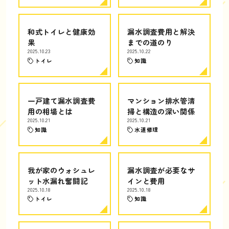
和式トイレと健康効
漏水調査費用と解決
果
までの道のり
2025.10.23
2025.10.22
トイレ
知識
一戸建て漏水調査費
マンション排水管清
用の相場とは
掃と構造の深い関係
2025.10.21
2025.10.21
知識
水道修理
我が家のウォシュレ
漏水調査が必要なサ
ット水漏れ奮闘記
インと費用
2025.10.18
2025.10.18
トイレ
知識