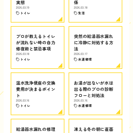
実態
係
2026.03.19
2026.03.18
トイレ
生活
プロが教えるトイレ
突然の給湯器水漏れ
が流れない時の自力
に冷静に対処する方
修復術と禁忌事項
法
2026.03.18
2026.03.17
トイレ
水道修理
温水洗浄便座の交換
お湯が出ないが水は
費用が決まるポイン
出る際のプロの診断
ト
フローと対処法
2026.03.16
2026.03.16
トイレ
水道修理
給湯器水漏れの修理
凍える冬の朝に直面