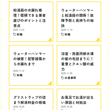
給湯器の水漏れ修
ウォーターハンマー
理！信頼できる業者
と給湯器の関係！故
選びのポイントと注
障予防と長持ちの秘
意点
訣
2025.11.23
2025.11.19
知識
知識
ウォーターハンマー
浴室・洗面所排水溝
の被害！配管損傷か
の髪の毛詰まりに！
ら水漏れまで
重曹とクエン酸の威
力
2025.11.12
2025.11.05
知識
水道修理
グリストラップの詰
お風呂でお湯が出な
まり解消料金の相場
い原因と対処法
2025.10.29
2025.10.28