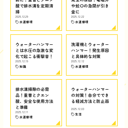
酸で排水溝を定期清
や蛇口の急閉が引き
掃
金に
2025.12.29
2025.12.22
水道修理
水道修理
ウォーターハンマー
洗濯機とウォーター
とは水圧の急激な変
ハンマー！発生原因
化で起こる衝撃音！
と具体的な対策
2025.12.19
2025.12.12
知識
水道修理
排水溝掃除の必需
ウォーターハンマー
品！重曹とクエン
の対策！自分ででき
酸、安全な使用方法
る軽減方法と防止器
と準備
2025.12.03
2025.12.11
生活
水道修理