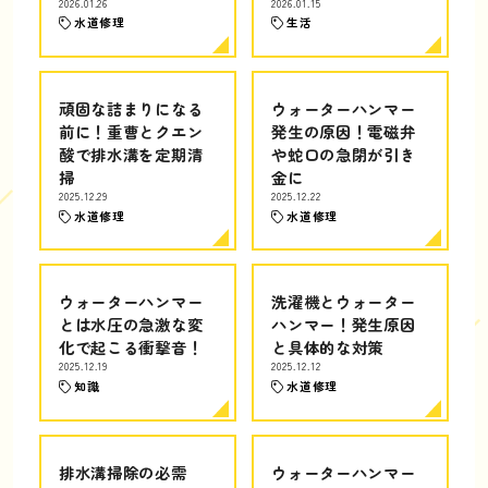
2026.01.26
2026.01.15
水道修理
生活
頑固な詰まりになる
ウォーターハンマー
前に！重曹とクエン
発生の原因！電磁弁
酸で排水溝を定期清
や蛇口の急閉が引き
掃
金に
2025.12.29
2025.12.22
水道修理
水道修理
ウォーターハンマー
洗濯機とウォーター
とは水圧の急激な変
ハンマー！発生原因
化で起こる衝撃音！
と具体的な対策
2025.12.19
2025.12.12
知識
水道修理
排水溝掃除の必需
ウォーターハンマー