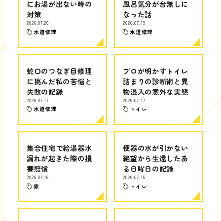
にお湯が出ない時の
風呂気分が台無しに
対策
なった話
2026.07.20
2026.07.19
水道修理
水道修理
蛇口のつなぎ目修理
プロが明かすトイレ
に挑んだ私の苦悩と
詰まりの診断術と異
失敗の記録
物混入の意外な実態
2026.07.17
2026.07.17
水道修理
トイレ
集合住宅で給湯器水
便器の水が引かない
漏れが起きた際の損
絶望から生還したあ
害賠償
る日曜日の記録
2026.07.16
2026.07.16
家
トイレ