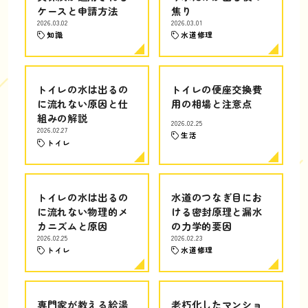
ケースと申請方法
焦り
2026.03.02
2026.03.01
知識
水道修理
トイレの水は出るの
トイレの便座交換費
に流れない原因と仕
用の相場と注意点
組みの解説
2026.02.25
2026.02.27
生活
トイレ
トイレの水は出るの
水道のつなぎ目にお
に流れない物理的メ
ける密封原理と漏水
カニズムと原因
の力学的要因
2026.02.25
2026.02.23
トイレ
水道修理
専門家が教える給湯
老朽化したマンショ