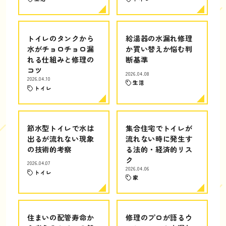
トイレのタンクから
給湯器の水漏れ修理
水がチョロチョロ漏
か買い替えか悩む判
れる仕組みと修理の
断基準
コツ
2026.04.08
2026.04.10
生活
トイレ
節水型トイレで水は
集合住宅でトイレが
出るが流れない現象
流れない時に発生す
の技術的考察
る法的・経済的リス
ク
2026.04.07
2026.04.06
トイレ
家
住まいの配管寿命か
修理のプロが語るウ