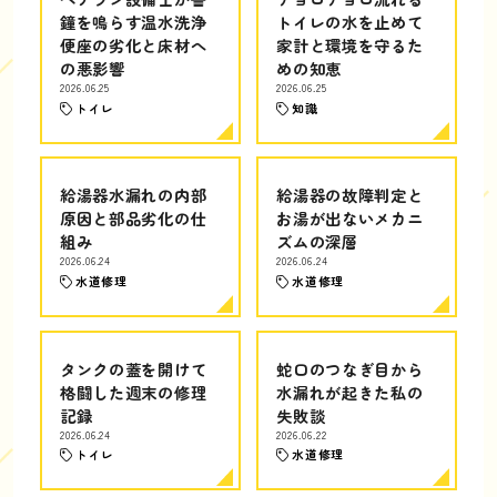
鐘を鳴らす温水洗浄
トイレの水を止めて
便座の劣化と床材へ
家計と環境を守るた
の悪影響
めの知恵
2026.06.25
2026.06.25
トイレ
知識
給湯器水漏れの内部
給湯器の故障判定と
原因と部品劣化の仕
お湯が出ないメカニ
組み
ズムの深層
2026.06.24
2026.06.24
水道修理
水道修理
タンクの蓋を開けて
蛇口のつなぎ目から
格闘した週末の修理
水漏れが起きた私の
記録
失敗談
2026.06.24
2026.06.22
トイレ
水道修理