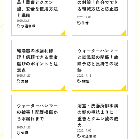
品！重曹とクエン
の対策！自分ででき
酸、安全な使用方法
る軽減方法と防止器
と準備
2025.12.03
2025.12.11
生活
水道修理
給湯器の水漏れ修
ウォーターハンマー
理！信頼できる業者
と給湯器の関係！故
選びのポイントと注
障予防と長持ちの秘
意点
訣
2025.11.23
2025.11.19
知識
知識
ウォーターハンマー
浴室・洗面所排水溝
の被害！配管損傷か
の髪の毛詰まりに！
ら水漏れまで
重曹とクエン酸の威
力
2025.11.12
2025.11.05
知識
水道修理