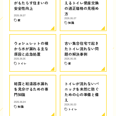
がもたらす住まいの
えるトイレ便座交換
安全性向上
の適正価格の見極め
方
2026.06.07
2026.06.07
家
知識
ウォシュレットの横
古い集合住宅で起き
から水が漏れる主な
たトイレ流れない問
原因と応急処置
題の解決事例
2026.06.06
2026.06.06
トイレ
家
結露と給湯器水漏れ
トイレが流れないパ
を見分けるための専
ニックを未然に防ぐ
門知識
ための心の準備と備
え
2026.06.04
2026.06.03
知識
トイレ