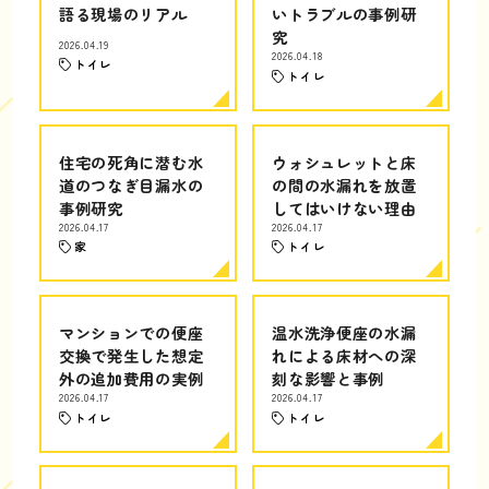
語る現場のリアル
いトラブルの事例研
究
2026.04.19
2026.04.18
トイレ
トイレ
住宅の死角に潜む水
ウォシュレットと床
道のつなぎ目漏水の
の間の水漏れを放置
事例研究
してはいけない理由
2026.04.17
2026.04.17
家
トイレ
マンションでの便座
温水洗浄便座の水漏
交換で発生した想定
れによる床材への深
外の追加費用の実例
刻な影響と事例
2026.04.17
2026.04.17
トイレ
トイレ