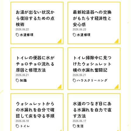
お湯が出ない状況か
最新給湯器への交換
ら復旧するための点
がもたらす経済性と
検術
安心感
2026.06.22
2026.06.22
水道修理
水道修理
トイレの便器に水が
トイレ掃除中に見つ
チョロチョロ流れる
けたウォシュレット
原因と修理方法
横の水漏れ奮闘記
2026.06.21
2026.06.21
知識
ハウスクリーニング
ウォシュレットから
水道のつなぎ目にあ
の水漏れを自分で確
る水漏れを自力で直
認して床を守る手順
す方法
2026.06.18
2026.06.17
トイレ
生活