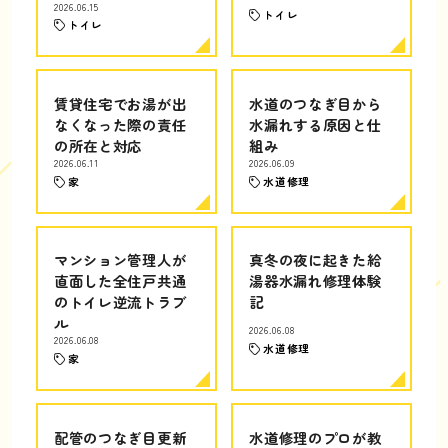
2026.06.15
トイレ
トイレ
賃貸住宅でお湯が出
水道のつなぎ目から
なくなった際の責任
水漏れする原因と仕
の所在と対応
組み
2026.06.11
2026.06.09
家
水道修理
マンション管理人が
真冬の夜に起きた給
直面した全住戸共通
湯器水漏れ修理体験
のトイレ逆流トラブ
記
ル
2026.06.08
2026.06.08
水道修理
家
配管のつなぎ目更新
水道修理のプロが教