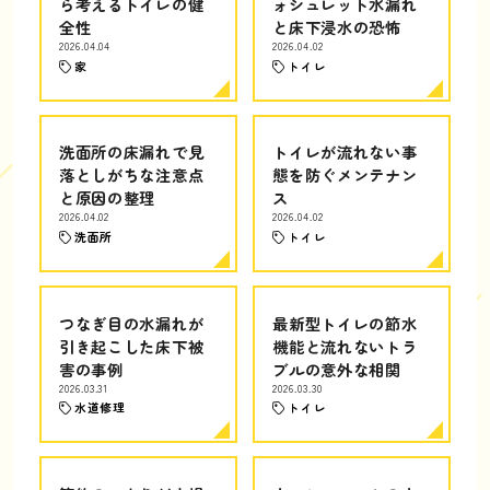
ら考えるトイレの健
ォシュレット水漏れ
全性
と床下浸水の恐怖
2026.04.04
2026.04.02
家
トイレ
洗面所の床漏れで見
トイレが流れない事
落としがちな注意点
態を防ぐメンテナン
と原因の整理
ス
2026.04.02
2026.04.02
洗面所
トイレ
つなぎ目の水漏れが
最新型トイレの節水
引き起こした床下被
機能と流れないトラ
害の事例
ブルの意外な相関
2026.03.31
2026.03.30
水道修理
トイレ