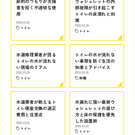
節約のつもりが大損
ウォシュレットの内
害を招く不適切な使
部故障が引き起こす
用
トイレの床濡れと対
策
2026.03.30
2026.03.28
トイレ
トイレ
水道修理業者が語る
トイレの水が流れな
トイレの水が流れな
い事態を防ぐ生活の
い現場のリアル
知恵とアドバイス
2026.03.28
2026.03.26
トイレ
知識
水道業者が教えるト
水漏れに強い最新ウ
イレ便座交換の適正
ォシュレットの選び
費用と注意点
方と床の保護を優先
した設置術
2026.03.22
2026.03.20
トイレ
トイレ