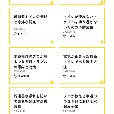
最新型トイレの機能
トイレが流れないト
と意外な弱点
ラブルを繰り返さな
いための予防習慣
2026.05.12
2026.05.12
トイレ
トイレ
水道修理のプロが語
電気が止まった最新
るつなぎ目トラブル
トイレで水を流す方
の傾向と対策
法
2026.05.09
2026.05.09
水道修理
トイレ
給湯器水漏れを防い
プロが教える水道の
で寿命を延ばす点検
つなぎ目における水
習慣
漏れ対策
2026.05.04
2026.05.04