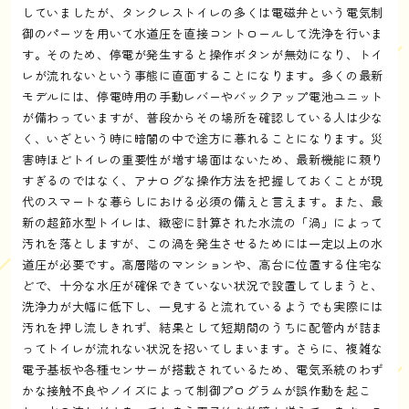
していましたが、タンクレストイレの多くは電磁弁という電気制
御のパーツを用いて水道圧を直接コントロールして洗浄を行いま
す。そのため、停電が発生すると操作ボタンが無効になり、トイ
レが流れないという事態に直面することになります。多くの最新
モデルには、停電時用の手動レバーやバックアップ電池ユニット
が備わっていますが、普段からその場所を確認している人は少な
く、いざという時に暗闇の中で途方に暮れることになります。災
害時ほどトイレの重要性が増す場面はないため、最新機能に頼り
すぎるのではなく、アナログな操作方法を把握しておくことが現
代のスマートな暮らしにおける必須の備えと言えます。また、最
新の超節水型トイレは、緻密に計算された水流の「渦」によって
汚れを落としますが、この渦を発生させるためには一定以上の水
道圧が必要です。高層階のマンションや、高台に位置する住宅な
どで、十分な水圧が確保できていない状況で設置してしまうと、
洗浄力が大幅に低下し、一見すると流れているようでも実際には
汚れを押し流しきれず、結果として短期間のうちに配管内が詰ま
ってトイレが流れない状況を招いてしまいます。さらに、複雑な
電子基板や各種センサーが搭載されているため、電気系統のわず
かな接触不良やノイズによって制御プログラムが誤作動を起こ