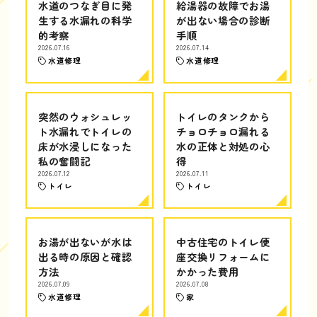
水道のつなぎ目に発
給湯器の故障でお湯
生する水漏れの科学
が出ない場合の診断
的考察
手順
2026.07.16
2026.07.14
水道修理
水道修理
突然のウォシュレッ
トイレのタンクから
ト水漏れでトイレの
チョロチョロ漏れる
床が水浸しになった
水の正体と対処の心
私の奮闘記
得
2026.07.12
2026.07.11
トイレ
トイレ
お湯が出ないが水は
中古住宅のトイレ便
出る時の原因と確認
座交換リフォームに
方法
かかった費用
2026.07.09
2026.07.08
水道修理
家