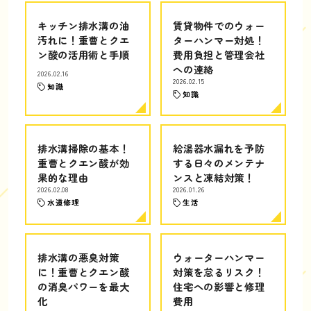
キッチン排水溝の油
賃貸物件でのウォー
汚れに！重曹とクエ
ターハンマー対処！
ン酸の活用術と手順
費用負担と管理会社
への連絡
2026.02.16
2026.02.15
知識
知識
排水溝掃除の基本！
給湯器水漏れを予防
重曹とクエン酸が効
する日々のメンテナ
果的な理由
ンスと凍結対策！
2026.02.08
2026.01.26
水道修理
生活
排水溝の悪臭対策
ウォーターハンマー
に！重曹とクエン酸
対策を怠るリスク！
の消臭パワーを最大
住宅への影響と修理
化
費用