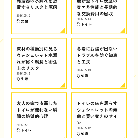
給湯器の水漏れを放
最新型トイレ便座の
置するリスクと原因
省エネ性能と長期的
な交換費用の回収
2026.05.15
2026.05.14
知識
トイレ
床材の種類別に見る
冬場にお湯が出ない
ウォシュレット水漏
トラブルを防ぐ知恵
れが招く腐食と衛生
と工夫
上のリスク
2026.05.13
2026.05.13
知識
生活
友人の家で直面した
トイレの床を濡らす
トイレが流れない瞬
ウォシュレットの寿
間の絶望的心理
命と買い替えのサイ
ン
2026.05.13
2026.05.12
トイレ
知識