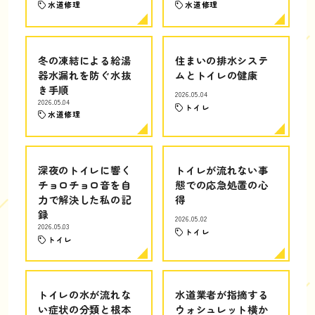
水道修理
水道修理
冬の凍結による給湯
住まいの排水システ
器水漏れを防ぐ水抜
ムとトイレの健康
き手順
2026.05.04
2026.05.04
トイレ
水道修理
深夜のトイレに響く
トイレが流れない事
チョロチョロ音を自
態での応急処置の心
力で解決した私の記
得
録
2026.05.02
2026.05.03
トイレ
トイレ
トイレの水が流れな
水道業者が指摘する
い症状の分類と根本
ウォシュレット横か