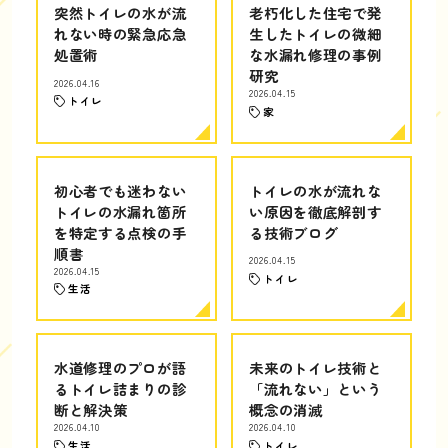
突然トイレの水が流
老朽化した住宅で発
れない時の緊急応急
生したトイレの微細
処置術
な水漏れ修理の事例
研究
2026.04.16
2026.04.15
トイレ
家
初心者でも迷わない
トイレの水が流れな
トイレの水漏れ箇所
い原因を徹底解剖す
を特定する点検の手
る技術ブログ
順書
2026.04.15
2026.04.15
トイレ
生活
水道修理のプロが語
未来のトイレ技術と
るトイレ詰まりの診
「流れない」という
断と解決策
概念の消滅
2026.04.10
2026.04.10
生活
トイレ