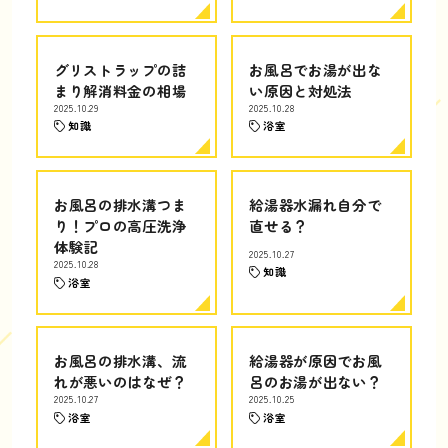
グリストラップの詰
お風呂でお湯が出な
まり解消料金の相場
い原因と対処法
2025.10.29
2025.10.28
知識
浴室
お風呂の排水溝つま
給湯器水漏れ自分で
り！プロの高圧洗浄
直せる？
体験記
2025.10.27
2025.10.28
知識
浴室
お風呂の排水溝、流
給湯器が原因でお風
れが悪いのはなぜ？
呂のお湯が出ない？
2025.10.27
2025.10.25
浴室
浴室