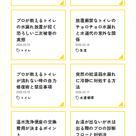
プロが教えるトイレ
放置厳禁なトイレの
の水漏れ放置が招く
チョロチョロ水漏れ
恐ろしい二次被害の
と水道代の意外な関
実態
係
2026.03.19
2026.03.18
トイレ
生活
プロが教えるトイレ
突然の給湯器水漏れ
が流れない時の自力
に冷静に対処する方
修復術と禁忌事項
法
2026.03.18
2026.03.17
トイレ
水道修理
温水洗浄便座の交換
お湯が出ないが水は
費用が決まるポイン
出る際のプロの診断
ト
フローと対処法