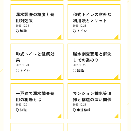
漏水調査の精度と費
和式トイレの意外な
用対効果
利用法とメリット
2025.10.24
2025.10.23
知識
トイレ
和式トイレと健康効
漏水調査費用と解決
果
までの道のり
2025.10.23
2025.10.22
トイレ
知識
一戸建て漏水調査費
マンション排水管清
用の相場とは
掃と構造の深い関係
2025.10.21
2025.10.21
知識
水道修理