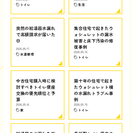
トイレ
生活
突然の給湯器水漏れ
集合住宅で起きたウ
で高額請求が届いた
ォシュレットの漏水
日
被害と床下汚染の修
復事例
2026.05.17
2026.05.16
水道修理
トイレ
中古住宅購入時に検
築十年の住宅で起き
討すべきトイレ便座
たウォシュレット横
交換の優先順位と予
の水漏れトラブル事
算
例
2026.05.16
2026.05.15
家
トイレ