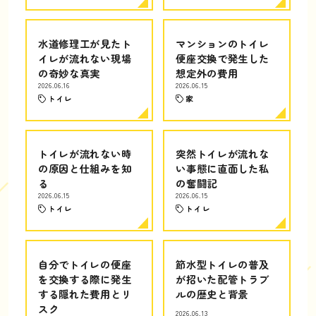
水道修理工が見たト
マンションのトイレ
イレが流れない現場
便座交換で発生した
の奇妙な真実
想定外の費用
2026.06.16
2026.06.15
トイレ
家
トイレが流れない時
突然トイレが流れな
の原因と仕組みを知
い事態に直面した私
る
の奮闘記
2026.06.15
2026.06.15
トイレ
トイレ
自分でトイレの便座
節水型トイレの普及
を交換する際に発生
が招いた配管トラブ
する隠れた費用とリ
ルの歴史と背景
スク
2026.06.13