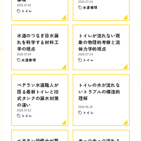
2026.07.04
2026.07.05
水道修理
トイレ
水道のつなぎ目水漏
トイレが流れない現
れを科学する材料工
象の物理的考察と流
学の視点
体力学的視点
2026.07.04
2026.07.04
水道修理
トイレ
ベテラン水道職人が
トイレの水が流れな
語る最新トイレと旧
いトラブルの構造的
式タンクの漏水対策
理解
の違い
2026.06.30
2026.07.03
トイレ
トイレ
ベテラン設備士が警
チョロチョロ流れる