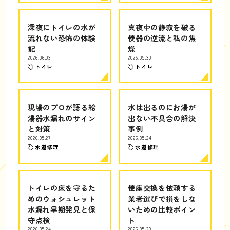
深夜にトイレの水が
真夜中の静寂を破る
流れない恐怖の体験
便器の逆流と私の焦
記
燥
2026.06.03
2026.05.30
トイレ
トイレ
現場のプロが語る給
水は出るのにお湯が
湯器水漏れのサイン
出ない不具合の解決
と対策
事例
2026.05.27
2026.05.24
水道修理
水道修理
トイレの床を守るた
便座交換を依頼する
めのウォシュレット
業者選びで損をしな
水漏れ早期発見と保
いための比較ポイン
守点検
ト
2026.05.24
2026.05.20