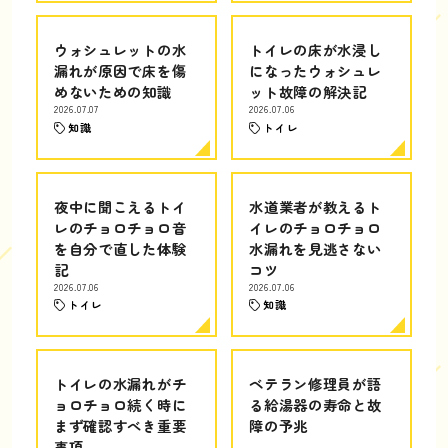
ウォシュレットの水
トイレの床が水浸し
漏れが原因で床を傷
になったウォシュレ
めないための知識
ット故障の解決記
2026.07.07
2026.07.06
知識
トイレ
夜中に聞こえるトイ
水道業者が教えるト
レのチョロチョロ音
イレのチョロチョロ
を自分で直した体験
水漏れを見逃さない
記
コツ
2026.07.06
2026.07.06
トイレ
知識
トイレの水漏れがチ
ベテラン修理員が語
ョロチョロ続く時に
る給湯器の寿命と故
まず確認すべき重要
障の予兆
事項