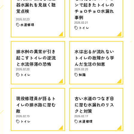
器水漏れを見抜く聴
ンで起きたトイレの
覚点検
チョロチョロ水漏れ
事例
2026.02.23
2026.02.21
水道修理
トイレ
排水桝の異常が引き
水は出るが流れない
起こすトイレの逆流
トイレの故障から学
と水流停滞の恐怖
んだ生活の知恵
2026.02.20
2026.02.20
トイレ
知識
現役修理員が語るト
古い水道のつなぎ目
イレの排水路に潜む
に潜む水漏れのリス
敵
クと対策
2026.02.19
2026.02.17
トイレ
水道修理