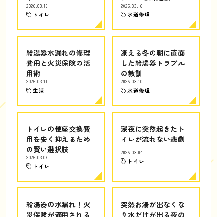
2026.03.16
2026.03.16
トイレ
水道修理
給湯器水漏れの修理
凍える冬の朝に直面
費用と火災保険の活
した給湯器トラブル
用術
の教訓
2026.03.11
2026.03.10
生活
水道修理
トイレの便座交換費
深夜に突然起きたト
用を安く抑えるため
イレが流れない悲劇
の賢い選択肢
2026.03.04
2026.03.07
トイレ
トイレ
給湯器の水漏れ！火
突然お湯が出なくな
災保険が適用される
り水だけが出る夜の