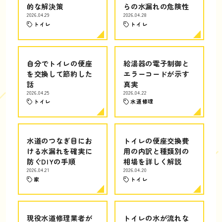
的な解決策
らの水漏れの危険性
2026.04.29
2026.04.28
トイレ
トイレ
自分でトイレの便座
給湯器の電子制御と
を交換して節約した
エラーコードが示す
話
真実
2026.04.25
2026.04.22
トイレ
水道修理
水道のつなぎ目にお
トイレの便座交換費
ける水漏れを確実に
用の内訳と種類別の
防ぐDIYの手順
相場を詳しく解説
2026.04.21
2026.04.20
家
トイレ
現役水道修理業者が
トイレの水が流れな