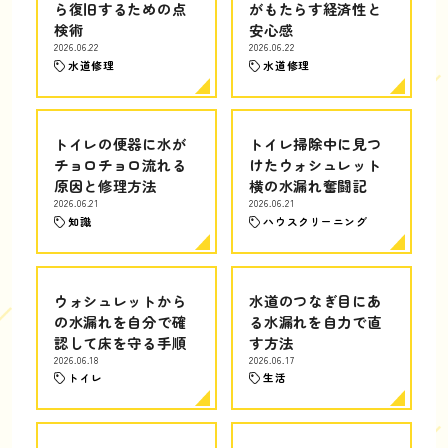
ら復旧するための点
がもたらす経済性と
検術
安心感
2026.06.22
2026.06.22
水道修理
水道修理
トイレの便器に水が
トイレ掃除中に見つ
チョロチョロ流れる
けたウォシュレット
原因と修理方法
横の水漏れ奮闘記
2026.06.21
2026.06.21
知識
ハウスクリーニング
ウォシュレットから
水道のつなぎ目にあ
の水漏れを自分で確
る水漏れを自力で直
認して床を守る手順
す方法
2026.06.18
2026.06.17
トイレ
生活