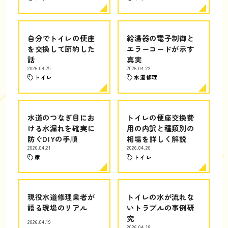
自分でトイレの便座
給湯器の電子制御と
を交換して節約した
エラーコードが示す
話
真実
2026.04.25
2026.04.22
トイレ
水道修理
水道のつなぎ目にお
トイレの便座交換費
ける水漏れを確実に
用の内訳と種類別の
防ぐDIYの手順
相場を詳しく解説
2026.04.21
2026.04.20
家
トイレ
現役水道修理業者が
トイレの水が流れな
語る現場のリアル
いトラブルの事例研
究
2026.04.19
2026.04.18