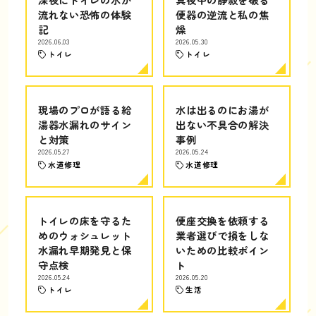
流れない恐怖の体験
便器の逆流と私の焦
記
燥
2026.06.03
2026.05.30
トイレ
トイレ
現場のプロが語る給
水は出るのにお湯が
湯器水漏れのサイン
出ない不具合の解決
と対策
事例
2026.05.27
2026.05.24
水道修理
水道修理
トイレの床を守るた
便座交換を依頼する
めのウォシュレット
業者選びで損をしな
水漏れ早期発見と保
いための比較ポイン
守点検
ト
2026.05.24
2026.05.20
トイレ
生活