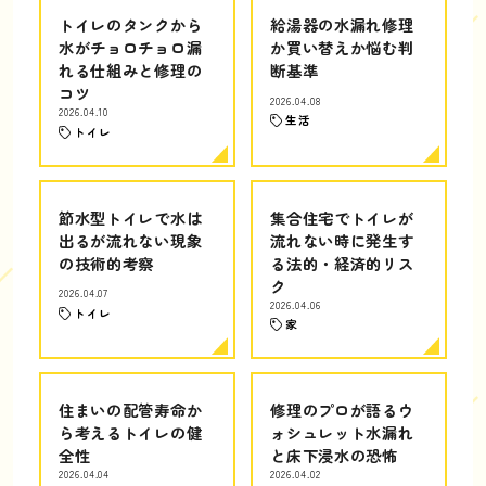
トイレのタンクから
給湯器の水漏れ修理
水がチョロチョロ漏
か買い替えか悩む判
れる仕組みと修理の
断基準
コツ
2026.04.08
2026.04.10
生活
トイレ
節水型トイレで水は
集合住宅でトイレが
出るが流れない現象
流れない時に発生す
の技術的考察
る法的・経済的リス
ク
2026.04.07
2026.04.06
トイレ
家
住まいの配管寿命か
修理のプロが語るウ
ら考えるトイレの健
ォシュレット水漏れ
全性
と床下浸水の恐怖
2026.04.04
2026.04.02