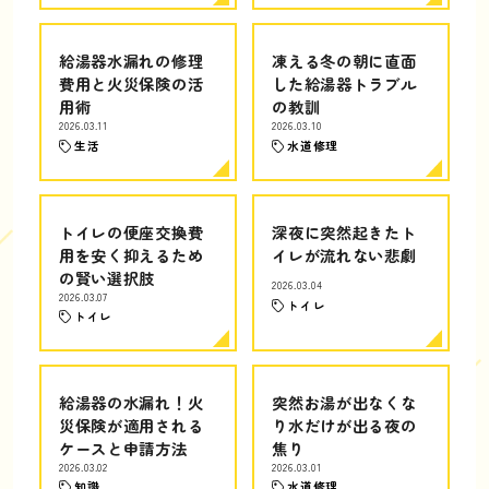
給湯器水漏れの修理
凍える冬の朝に直面
費用と火災保険の活
した給湯器トラブル
用術
の教訓
2026.03.11
2026.03.10
生活
水道修理
トイレの便座交換費
深夜に突然起きたト
用を安く抑えるため
イレが流れない悲劇
の賢い選択肢
2026.03.04
2026.03.07
トイレ
トイレ
給湯器の水漏れ！火
突然お湯が出なくな
災保険が適用される
り水だけが出る夜の
ケースと申請方法
焦り
2026.03.02
2026.03.01
知識
水道修理