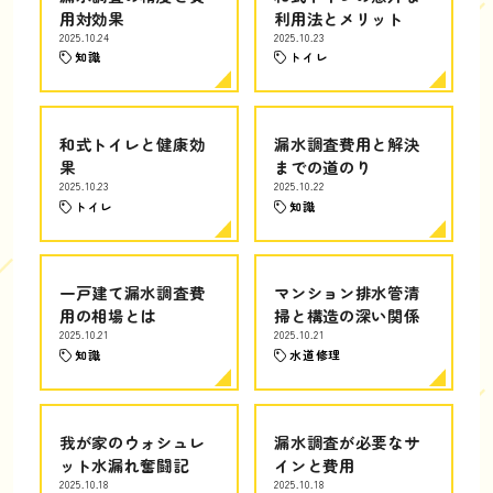
用対効果
利用法とメリット
2025.10.24
2025.10.23
知識
トイレ
和式トイレと健康効
漏水調査費用と解決
果
までの道のり
2025.10.23
2025.10.22
トイレ
知識
一戸建て漏水調査費
マンション排水管清
用の相場とは
掃と構造の深い関係
2025.10.21
2025.10.21
知識
水道修理
我が家のウォシュレ
漏水調査が必要なサ
ット水漏れ奮闘記
インと費用
2025.10.18
2025.10.18