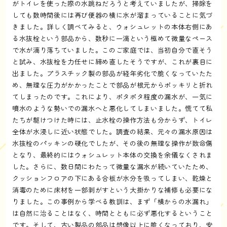
がトイレを使った際の水跳ねだろうと考えていましたが、掃除を
しても数時間後には再び便器の横に水が溜まっていることに気づ
きました。詳しく調べてみると、ウォシュレットの本体右側にあ
る水抜栓という部品から、数秒に一滴という極めて微量なペース
で水が滴り落ちていました。このご家庭では、当初自分で直そう
と試み、水抜栓を力任せに締め直したそうですが、これが裏目に
出ました。プラスチック製の部品が経年劣化で脆くなっていたた
め、無理な圧力がかかったことで部品が根元からポッキリと折れ
てしまったのです。これにより、ポタポタ程度の漏水が、一気に
噴水のような勢いでの漏水へと悪化してしまいました。慌てて私
たちが駆けつけた時には、止水栓の操作方法も分からず、トイレ
全体が水浸しに近い状態でした。調査の結果、元々の漏水原因は
水抜栓のパッキンの硬化でしたが、その後の無理な操作が致命傷
となり、最終的にはウォシュレット本体の交換を余儀なくされま
した。さらに、数日間にわたって微量な漏水が続いていたため、
クッションフロアの下にある合板が水分を吸ってしまい、乾燥と
消毒のために床材を一部剥がすという大掛かりな補修も必要にな
りました。この事例から学べる教訓は、まず「横からの水漏れ」
は自然に治ることはなく、時間とともに必ず悪化するということ
です。そして、古い製品の部品は想像以上に脆くなっており、安