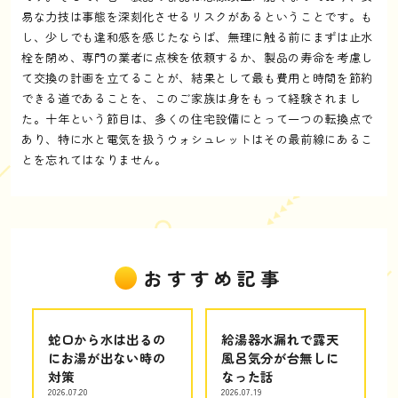
易な力技は事態を深刻化させるリスクがあるということです。も
し、少しでも違和感を感じたならば、無理に触る前にまずは止水
栓を閉め、専門の業者に点検を依頼するか、製品の寿命を考慮し
て交換の計画を立てることが、結果として最も費用と時間を節約
できる道であることを、このご家族は身をもって経験されまし
た。十年という節目は、多くの住宅設備にとって一つの転換点で
あり、特に水と電気を扱うウォシュレットはその最前線にあるこ
とを忘れてはなりません。
おすすめ記事
蛇口から水は出るの
給湯器水漏れで露天
にお湯が出ない時の
風呂気分が台無しに
対策
なった話
2026.07.20
2026.07.19