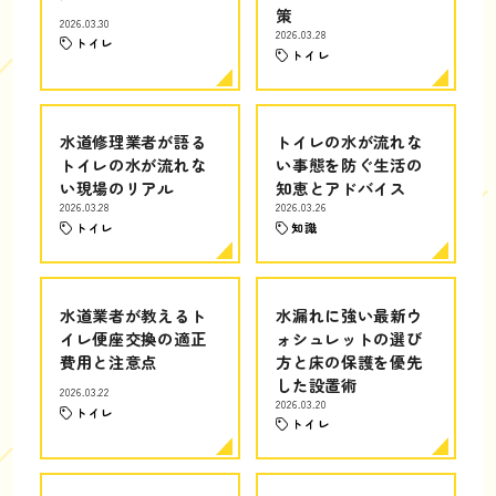
策
2026.03.30
2026.03.28
トイレ
トイレ
水道修理業者が語る
トイレの水が流れな
トイレの水が流れな
い事態を防ぐ生活の
い現場のリアル
知恵とアドバイス
2026.03.28
2026.03.26
トイレ
知識
水道業者が教えるト
水漏れに強い最新ウ
イレ便座交換の適正
ォシュレットの選び
費用と注意点
方と床の保護を優先
した設置術
2026.03.22
2026.03.20
トイレ
トイレ