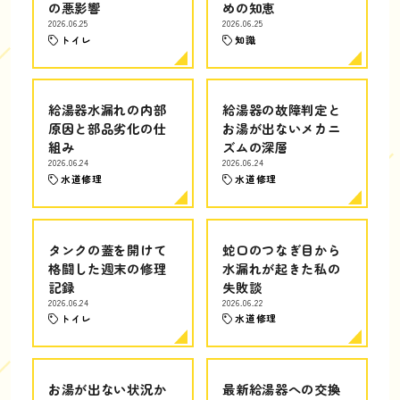
の悪影響
めの知恵
2026.06.25
2026.06.25
トイレ
知識
給湯器水漏れの内部
給湯器の故障判定と
原因と部品劣化の仕
お湯が出ないメカニ
組み
ズムの深層
2026.06.24
2026.06.24
水道修理
水道修理
タンクの蓋を開けて
蛇口のつなぎ目から
格闘した週末の修理
水漏れが起きた私の
記録
失敗談
2026.06.24
2026.06.22
トイレ
水道修理
お湯が出ない状況か
最新給湯器への交換