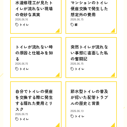
水道修理工が見たト
マンションのトイレ
イレが流れない現場
便座交換で発生した
の奇妙な真実
想定外の費用
2026.06.16
2026.06.15
トイレ
家
トイレが流れない時
突然トイレが流れな
の原因と仕組みを知
い事態に直面した私
る
の奮闘記
2026.06.15
2026.06.15
トイレ
トイレ
自分でトイレの便座
節水型トイレの普及
を交換する際に発生
が招いた配管トラブ
する隠れた費用とリ
ルの歴史と背景
スク
2026.06.13
2026.06.15
トイレ
トイレ