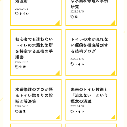
処置術
な水漏れ修理の事例
研究
2026.04.16
2026.04.15
トイレ
家
初心者でも迷わない
トイレの水が流れな
トイレの水漏れ箇所
い原因を徹底解剖す
を特定する点検の手
る技術ブログ
順書
2026.04.15
2026.04.15
トイレ
生活
水道修理のプロが語
未来のトイレ技術と
るトイレ詰まりの診
「流れない」という
断と解決策
概念の消滅
2026.04.10
2026.04.10
生活
トイレ