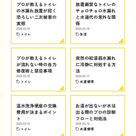
プロが教えるトイレ
放置厳禁なトイレの
の水漏れ放置が招く
チョロチョロ水漏れ
恐ろしい二次被害の
と水道代の意外な関
実態
係
2026.03.19
2026.03.18
トイレ
生活
プロが教えるトイレ
突然の給湯器水漏れ
が流れない時の自力
に冷静に対処する方
修復術と禁忌事項
法
2026.03.18
2026.03.17
トイレ
水道修理
温水洗浄便座の交換
お湯が出ないが水は
費用が決まるポイン
出る際のプロの診断
ト
フローと対処法
2026.03.16
2026.03.16
トイレ
水道修理