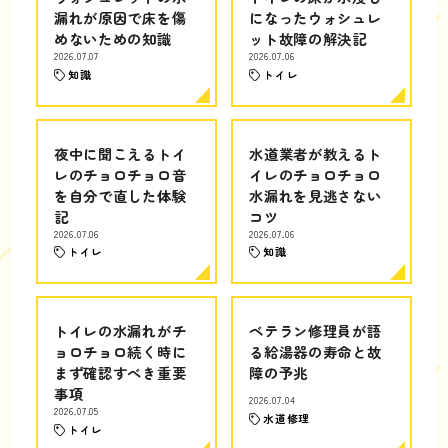
漏れが原因で床を傷
になったウォシュレ
めないための知識
ット故障の解決記
2026.07.07
2026.07.06
知識
トイレ
夜中に聞こえるトイ
水道業者が教えるト
レのチョロチョロ音
イレのチョロチョロ
を自分で直した体験
水漏れを見逃さない
記
コツ
2026.07.06
2026.07.06
トイレ
知識
トイレの水漏れがチ
ベテラン修理員が語
ョロチョロ続く時に
る給湯器の寿命と故
まず確認すべき重要
障の予兆
事項
2026.07.04
2026.07.05
水道修理
トイレ