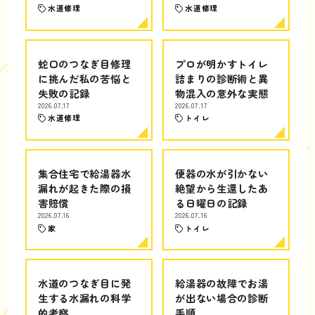
水道修理
水道修理
蛇口のつなぎ目修理
プロが明かすトイレ
に挑んだ私の苦悩と
詰まりの診断術と異
失敗の記録
物混入の意外な実態
2026.07.17
2026.07.17
水道修理
トイレ
集合住宅で給湯器水
便器の水が引かない
漏れが起きた際の損
絶望から生還したあ
害賠償
る日曜日の記録
2026.07.16
2026.07.16
家
トイレ
水道のつなぎ目に発
給湯器の故障でお湯
生する水漏れの科学
が出ない場合の診断
的考察
手順