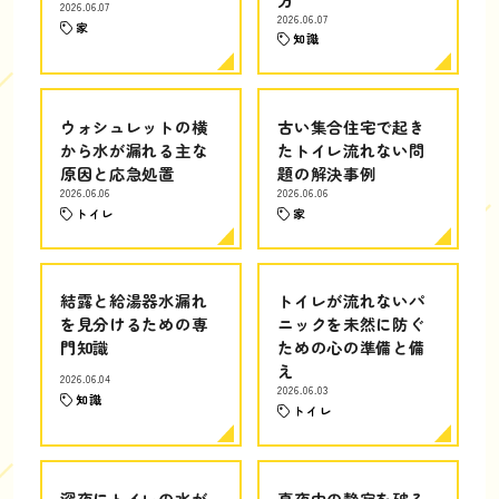
2026.06.07
2026.06.07
家
知識
ウォシュレットの横
古い集合住宅で起き
から水が漏れる主な
たトイレ流れない問
原因と応急処置
題の解決事例
2026.06.06
2026.06.06
トイレ
家
結露と給湯器水漏れ
トイレが流れないパ
を見分けるための専
ニックを未然に防ぐ
門知識
ための心の準備と備
え
2026.06.04
2026.06.03
知識
トイレ
深夜にトイレの水が
真夜中の静寂を破る