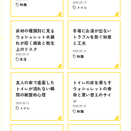
2026.05.14
知識
トイレ
床材の種類別に見る
冬場にお湯が出ない
ウォシュレット水漏
トラブルを防ぐ知恵
れが招く腐食と衛生
と工夫
上のリスク
2026.05.13
2026.05.13
知識
生活
友人の家で直面した
トイレの床を濡らす
トイレが流れない瞬
ウォシュレットの寿
間の絶望的心理
命と買い替えのサイ
ン
2026.05.13
2026.05.12
トイレ
知識