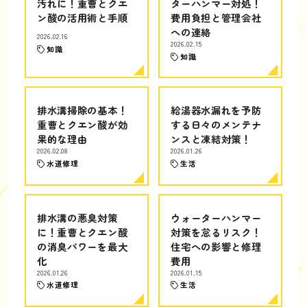
汚れに！重曹とクエ
ターハンマー対処！
ン酸の活用術と手順
費用負担と管理会社
への連絡
2026.02.16
2026.02.15
知識
知識
排水溝掃除の基本！
給湯器水漏れを予防
重曹とクエン酸が効
する日々のメンテナ
果的な理由
ンスと凍結対策！
2026.02.08
2026.01.26
水道修理
生活
排水溝の悪臭対策
ウォーターハンマー
に！重曹とクエン酸
対策を怠るリスク！
の消臭パワーを最大
住宅への影響と修理
化
費用
2026.01.26
2026.01.15
水道修理
生活