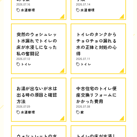
2026.07.16
2026.07.14
水道修理
水道修理
突然のウォシュレッ
トイレのタンクから
ト水漏れでトイレの
チョロチョロ漏れる
床が水浸しになった
水の正体と対処の心
私の奮闘記
得
2026.07.12
2026.07.11
トイレ
トイレ
お湯が出ないが水は
中古住宅のトイレ便
出る時の原因と確認
座交換リフォームに
方法
かかった費用
2026.07.09
2026.07.08
水道修理
家
ウォシュレットの水
トイレの床が水浸し