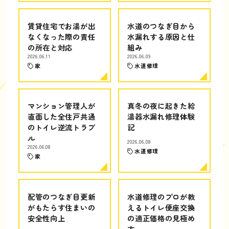
賃貸住宅でお湯が出
水道のつなぎ目から
なくなった際の責任
水漏れする原因と仕
の所在と対応
組み
2026.06.11
2026.06.09
家
水道修理
マンション管理人が
真冬の夜に起きた給
直面した全住戸共通
湯器水漏れ修理体験
のトイレ逆流トラブ
記
ル
2026.06.08
2026.06.08
水道修理
家
配管のつなぎ目更新
水道修理のプロが教
がもたらす住まいの
えるトイレ便座交換
安全性向上
の適正価格の見極め
方