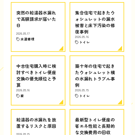
突然の給湯器水漏れ
集合住宅で起きたウ
で高額請求が届いた
ォシュレットの漏水
日
被害と床下汚染の修
復事例
2026.05.17
2026.05.16
水道修理
トイレ
中古住宅購入時に検
築十年の住宅で起き
討すべきトイレ便座
たウォシュレット横
交換の優先順位と予
の水漏れトラブル事
算
例
2026.05.16
2026.05.15
家
トイレ
給湯器の水漏れを放
最新型トイレ便座の
置するリスクと原因
省エネ性能と長期的
な交換費用の回収
2026.05.15