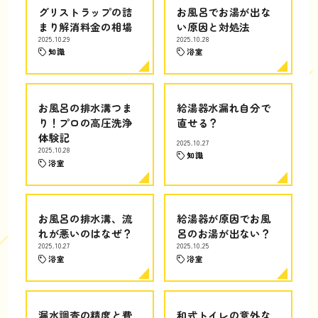
グリストラップの詰
お風呂でお湯が出な
まり解消料金の相場
い原因と対処法
2025.10.29
2025.10.28
知識
浴室
お風呂の排水溝つま
給湯器水漏れ自分で
り！プロの高圧洗浄
直せる？
体験記
2025.10.27
2025.10.28
知識
浴室
お風呂の排水溝、流
給湯器が原因でお風
れが悪いのはなぜ？
呂のお湯が出ない？
2025.10.27
2025.10.25
浴室
浴室
漏水調査の精度と費
和式トイレの意外な