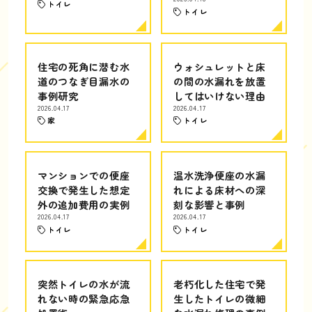
トイレ
トイレ
住宅の死角に潜む水
ウォシュレットと床
道のつなぎ目漏水の
の間の水漏れを放置
事例研究
してはいけない理由
2026.04.17
2026.04.17
家
トイレ
マンションでの便座
温水洗浄便座の水漏
交換で発生した想定
れによる床材への深
外の追加費用の実例
刻な影響と事例
2026.04.17
2026.04.17
トイレ
トイレ
突然トイレの水が流
老朽化した住宅で発
れない時の緊急応急
生したトイレの微細