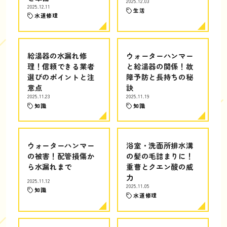
2025.12.03
2025.12.11
生活
水道修理
給湯器の水漏れ修
ウォーターハンマー
理！信頼できる業者
と給湯器の関係！故
選びのポイントと注
障予防と長持ちの秘
意点
訣
2025.11.23
2025.11.19
知識
知識
ウォーターハンマー
浴室・洗面所排水溝
の被害！配管損傷か
の髪の毛詰まりに！
ら水漏れまで
重曹とクエン酸の威
力
2025.11.12
2025.11.05
知識
水道修理