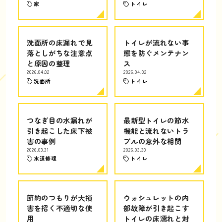
家
トイレ
洗面所の床漏れで見
トイレが流れない事
落としがちな注意点
態を防ぐメンテナン
と原因の整理
ス
2026.04.02
2026.04.02
洗面所
トイレ
つなぎ目の水漏れが
最新型トイレの節水
引き起こした床下被
機能と流れないトラ
害の事例
ブルの意外な相関
2026.03.31
2026.03.30
水道修理
トイレ
節約のつもりが大損
ウォシュレットの内
害を招く不適切な使
部故障が引き起こす
用
トイレの床濡れと対