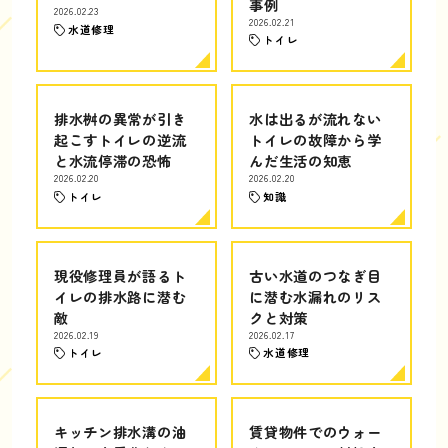
事例
2026.02.23
2026.02.21
水道修理
トイレ
排水桝の異常が引き
水は出るが流れない
起こすトイレの逆流
トイレの故障から学
と水流停滞の恐怖
んだ生活の知恵
2026.02.20
2026.02.20
トイレ
知識
現役修理員が語るト
古い水道のつなぎ目
イレの排水路に潜む
に潜む水漏れのリス
敵
クと対策
2026.02.19
2026.02.17
トイレ
水道修理
キッチン排水溝の油
賃貸物件でのウォー