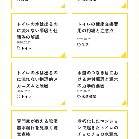
トイレの水は出るの
トイレの便座交換費
に流れない原因と仕
用の相場と注意点
組みの解説
2026.02.25
2026.02.27
生活
トイレ
トイレの水は出るの
水道のつなぎ目にお
に流れない物理的メ
ける密封原理と漏水
カニズムと原因
の力学的要因
2026.02.25
2026.02.23
トイレ
水道修理
専門家が教える給湯
老朽化したマンショ
器水漏れを見抜く聴
ンで起きたトイレの
覚点検
チョロチョロ水漏れ