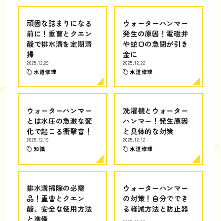
頑固な詰まりになる
ウォーターハンマー
前に！重曹とクエン
発生の原因！電磁弁
酸で排水溝を定期清
や蛇口の急閉が引き
掃
金に
2025.12.29
2025.12.22
水道修理
水道修理
ウォーターハンマー
洗濯機とウォーター
とは水圧の急激な変
ハンマー！発生原因
化で起こる衝撃音！
と具体的な対策
2025.12.19
2025.12.12
知識
水道修理
排水溝掃除の必需
ウォーターハンマー
品！重曹とクエン
の対策！自分ででき
酸、安全な使用方法
る軽減方法と防止器
と準備