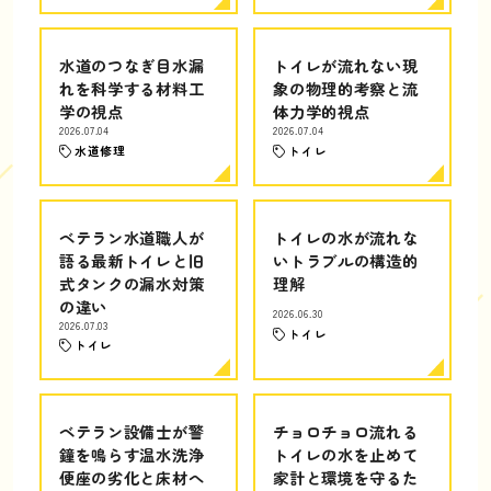
水道のつなぎ目水漏
トイレが流れない現
れを科学する材料工
象の物理的考察と流
学の視点
体力学的視点
2026.07.04
2026.07.04
水道修理
トイレ
ベテラン水道職人が
トイレの水が流れな
語る最新トイレと旧
いトラブルの構造的
式タンクの漏水対策
理解
の違い
2026.06.30
2026.07.03
トイレ
トイレ
ベテラン設備士が警
チョロチョロ流れる
鐘を鳴らす温水洗浄
トイレの水を止めて
便座の劣化と床材へ
家計と環境を守るた