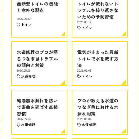
最新型トイレの機能
トイレが流れないト
と意外な弱点
ラブルを繰り返さな
いための予防習慣
2026.05.12
2026.05.12
トイレ
トイレ
水道修理のプロが語
電気が止まった最新
るつなぎ目トラブル
トイレで水を流す方
の傾向と対策
法
2026.05.09
2026.05.09
水道修理
トイレ
給湯器水漏れを防い
プロが教える水道の
で寿命を延ばす点検
つなぎ目における水
習慣
漏れ対策
2026.05.04
2026.05.04
水道修理
水道修理